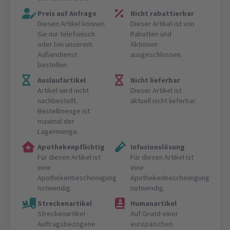
Preis auf Anfrage
Nicht rabattierbar
Diesen Artikel können
Dieser Artikel ist von
Sie nur telefonisch
Rabatten und
oder bei unserem
Aktionen
Außendienst
ausgeschlossen.
bestellen.
Auslaufartikel
Nicht lieferbar
Artikel wird nicht
Dieser Artikel ist
nachbestellt.
aktuell nicht lieferbar.
Bestellmenge ist
maximal der
Lagermenge.
Apothekenpflichtig
Infusionslösung
Für diesen Artikel ist
Für diesen Artikel ist
eine
eine
Apothekenbescheinigung
Apothekenbescheinigung
notwendig.
notwendig.
Streckenartikel
Humanartikel
Streckenartikel -
Auf Grund einer
Auftragsbezogene
europäischen