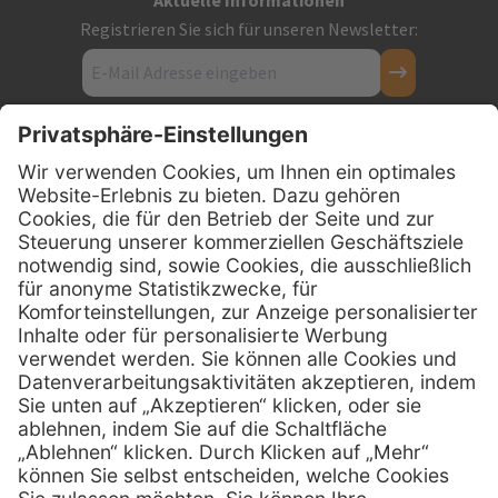
Registrieren Sie sich für unseren Newsletter:
Kontakt
Firmensitz
PxD Praxis-Discount GmbH
Hans-Wunderlich-Straße 7
D-49078 Osnabrück
0800 - 600 66 30
Telefon:
0800 - 07 01 96
Telefon:
info @ praxis-discount.de
E-Mail:
Services
Hilfe
Serviceversprechen
FAQs