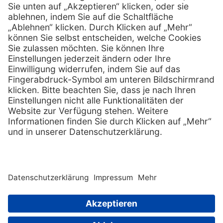
Services
Hilfe
Serviceversprechen
FAQs
Sprechstundenbedarf
Kontakt
Retoure anmelden
Lob & Kritik
Zertifikat
Rechtliches
Impressum
Datenschutz
AGB
Nachhaltigkeit
E-Rechnung
Copyright © 2026 PxD Praxis-Discount GmbH. All rights
reserved.
Wir beliefern ausschließlich Fachkreise. Ausgewiesene Preise
sind Nettopreise und verstehen sich zuzüglich der gesetzlichen