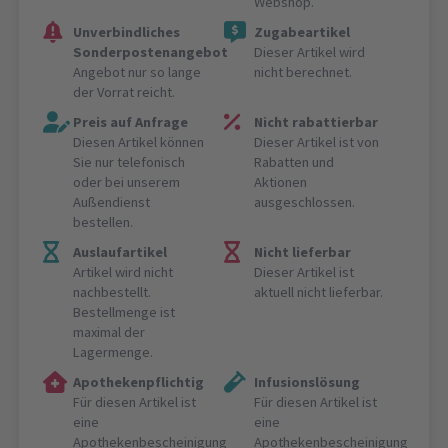
Webshop.
Unverbindliches
Zugabeartikel
Sonderpostenangebot
Dieser Artikel wird
Angebot nur so lange
nicht berechnet.
der Vorrat reicht.
Preis auf Anfrage
Nicht rabattierbar
Diesen Artikel können
Dieser Artikel ist von
Sie nur telefonisch
Rabatten und
oder bei unserem
Aktionen
Außendienst
ausgeschlossen.
bestellen.
Auslaufartikel
Nicht lieferbar
Artikel wird nicht
Dieser Artikel ist
nachbestellt.
aktuell nicht lieferbar.
Bestellmenge ist
maximal der
Lagermenge.
Apothekenpflichtig
Infusionslösung
Für diesen Artikel ist
Für diesen Artikel ist
eine
eine
Apothekenbescheinigung
Apothekenbescheinigung