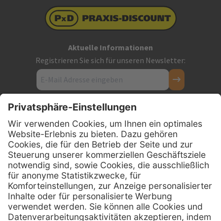
Aktuelle Informationen
Registrieren Sie sich für unseren Newsletter:
Kontakt
Firmensitz
PxD Praxis-Discount GmbH
Hans-Wunderlich-Straße 7
D-49078 Osnabrück
0800 - 600 66 30
Telefon:
0800 - 07 01 96
Telefon:
info @ praxis-discount.de
E-Mail: