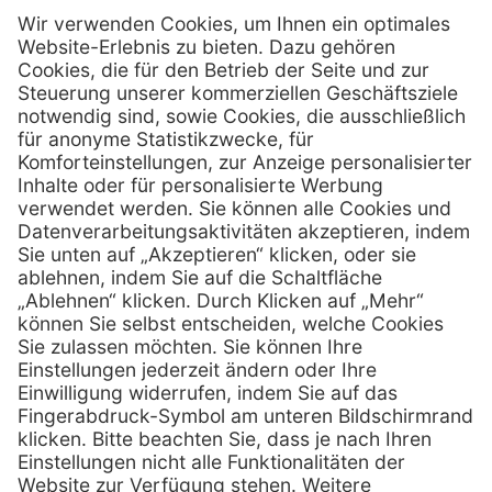
Firmensitz
PxD Praxis-Discount GmbH
Hans-Wunderlich-Straße 7
D-49078 Osnabrück
0800 - 600 66 30
Telefon:
0800 - 07 01 96
Telefon:
info @ praxis-discount.de
E-Mail:
Services
Hilfe
Serviceversprechen
FAQs
Sprechstundenbedarf
Kontakt
Retoure anmelden
Lob & Kritik
Zertifikat
Rechtliches
Impressum