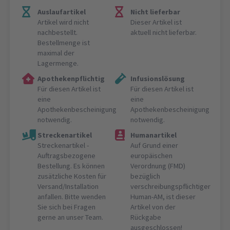
Auslaufartikel
Nicht lieferbar
Artikel wird nicht
Dieser Artikel ist
nachbestellt.
aktuell nicht lieferbar.
Bestellmenge ist
maximal der
Lagermenge.
Apothekenpflichtig
Infusionslösung
Für diesen Artikel ist
Für diesen Artikel ist
eine
eine
Apothekenbescheinigung
Apothekenbescheinigung
notwendig.
notwendig.
Streckenartikel
Humanartikel
Streckenartikel -
Auf Grund einer
Auftragsbezogene
europäischen
Bestellung. Es können
Verordnung (FMD)
zusätzliche Kosten für
bezüglich
Versand/Installation
verschreibungspflichtiger
anfallen. Bitte wenden
Human-AM, ist dieser
Sie sich bei Fragen
Artikel von der
gerne an unser Team.
Rückgabe
ausgeschlossen!