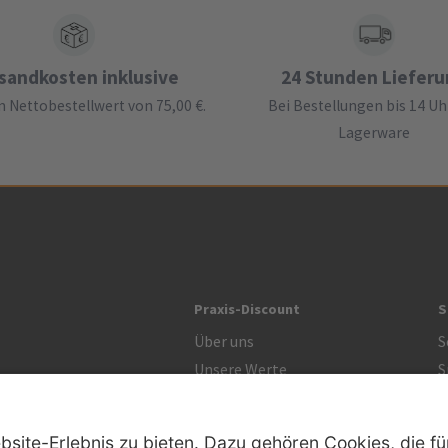
sandkosten inklusive
24 Stunden Liefer
 Nettobestellwert von 75,00 €.
Bei Bestellungen bis 14 Uh
Lagerware
Praxis-Discount
S
Über uns
S
Unsere Werte
S
R
Zertifikat