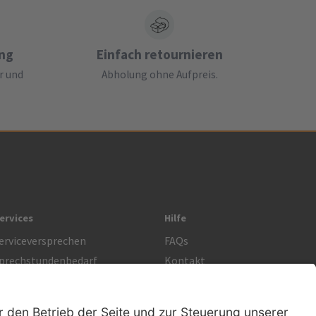
ung
Einfach retournieren
r und
Abholung ohne Aufpreis.
ervices
Hilfe
erviceversprechen
FAQs
prechstundenbedarf
Kontakt
etoure anmelden
Lob & Kritik
Rechtliches