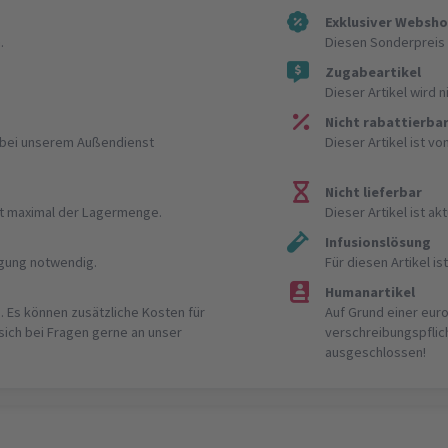
Exklusiver Websh
.
Diesen Sonderpreis 
Zugabeartikel
Dieser Artikel wird 
Nicht rabattierba
r bei unserem Außendienst
Dieser Artikel ist v
Nicht lieferbar
ist maximal der Lagermenge.
Dieser Artikel ist akt
Infusionslösung
igung notwendig.
Für diesen Artikel 
Humanartikel
. Es können zusätzliche Kosten für
Auf Grund einer eur
 sich bei Fragen gerne an unser
verschreibungspflic
ausgeschlossen!