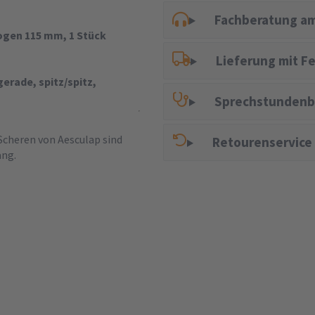
Fachberatung am
ogen 115 mm, 1 Stück
Lieferung mit F
erade, spitz/spitz,
Sprechstundenb
Scheren von Aesculap sind
Retourenservice
ang.