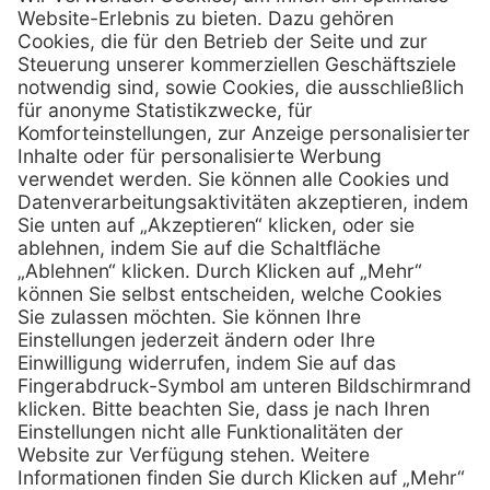
Firmensitz
PxD Praxis-Discount GmbH
Hans-Wunderlich-Straße 7
D-49078 Osnabrück
0800 - 600 66 30
Telefon:
0800 - 07 01 96
Telefon:
info @ praxis-discount.de
E-Mail:
Services
Hilfe
Serviceversprechen
FAQs
Sprechstundenbedarf
Kontakt
Retoure anmelden
Lob & Kritik
Zertifikat
Rechtliches
Impressum
Datenschutz