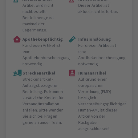
Artikel wird nicht
Dieser Artikel ist
nachbestellt.
aktuell nicht lieferbar.
Bestellmenge ist
maximal der
Lagermenge.
Apothekenpflichtig
Infusionslösung
Für diesen Artikel ist
Für diesen Artikel ist
eine
eine
Apothekenbescheinigung
Apothekenbescheinigung
notwendig.
notwendig.
Streckenartikel
Humanartikel
Streckenartikel -
Auf Grund einer
Auftragsbezogene
europäischen
Bestellung. Es können
Verordnung (FMD)
zusätzliche Kosten für
bezüglich
Versand/Installation
verschreibungspflichtiger
anfallen. Bitte wenden
Human-AM, ist dieser
Sie sich bei Fragen
Artikel von der
gerne an unser Team.
Rückgabe
ausgeschlossen!