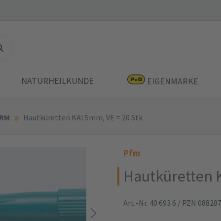
NATURHEILKUNDE
EIGENMARKE
ERM
Hautküretten KAI 5mm, VE = 20 Stk
Pfm
Hautküretten K
Art.-Nr. 40 693 6
/ PZN 08828