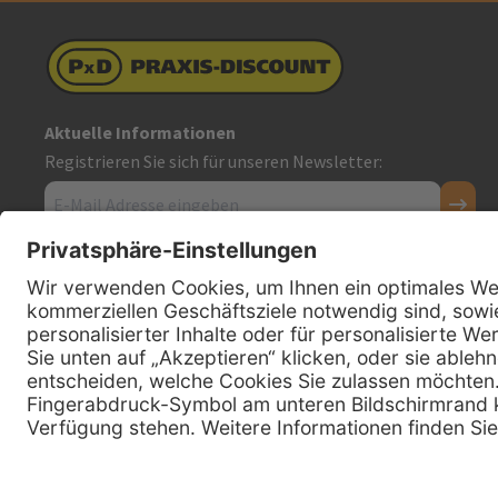
Aktuelle Informationen
Registrieren Sie sich für unseren Newsletter:
Kontakt
Firmensitz
PxD Praxis-Discount GmbH
Hans-Wunderlich-Straße 7
D-49078 Osnabrück
0800 - 600 66 30
Telefon:
0800 - 07 01 96
Telefon: