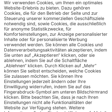
Firmensitz
PxD Praxis-Discount GmbH
Hans-Wunderlich-Straße 7
D-49078 Osnabrück
0800 - 600 66 30
Telefon:
0800 - 07 01 96
Telefon:
info @ praxis-discount.de
E-Mail:
Services
Hilfe
Serviceversprechen
FAQs
Sprechstundenbedarf
Kontakt
Retoure anmelden
Lob & Kritik
Zertifikat
Rechtliches
Impressum