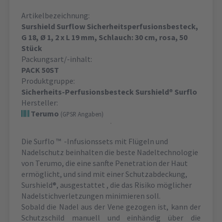
Artikelbezeichnung:
Surshield Surflow Sicherheitsperfusionsbesteck,
G 18, Ø 1, 2 x L 19 mm, Schlauch: 30 cm, rosa, 50
Stück
Packungsart/-inhalt:
PACK 50ST
Produktgruppe:
Sicherheits-Perfusionsbesteck Surshield® Surflo
Hersteller:
Terumo
(GPSR Angaben)
Die Surflo ™ -Infusionssets mit Flügeln und
Nadelschutz beinhalten die beste Nadeltechnologie
von Terumo, die eine sanfte Penetration der Haut
ermöglicht, und sind mit einer Schutzabdeckung,
Surshield®, ausgestattet , die das Risiko möglicher
Nadelstichverletzungen minimieren soll.
Sobald die Nadel aus der Vene gezogen ist, kann der
Schutzschild manuell und einhändig über die