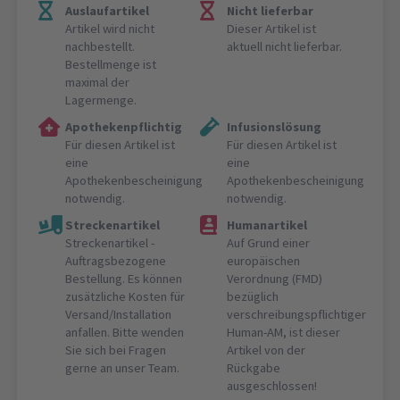
Auslaufartikel
Nicht lieferbar
Artikel wird nicht
Dieser Artikel ist
nachbestellt.
aktuell nicht lieferbar.
Bestellmenge ist
maximal der
Lagermenge.
Apothekenpflichtig
Infusionslösung
Für diesen Artikel ist
Für diesen Artikel ist
eine
eine
Apothekenbescheinigung
Apothekenbescheinigung
notwendig.
notwendig.
Streckenartikel
Humanartikel
Streckenartikel -
Auf Grund einer
Auftragsbezogene
europäischen
Bestellung. Es können
Verordnung (FMD)
zusätzliche Kosten für
bezüglich
Versand/Installation
verschreibungspflichtiger
anfallen. Bitte wenden
Human-AM, ist dieser
Sie sich bei Fragen
Artikel von der
gerne an unser Team.
Rückgabe
ausgeschlossen!