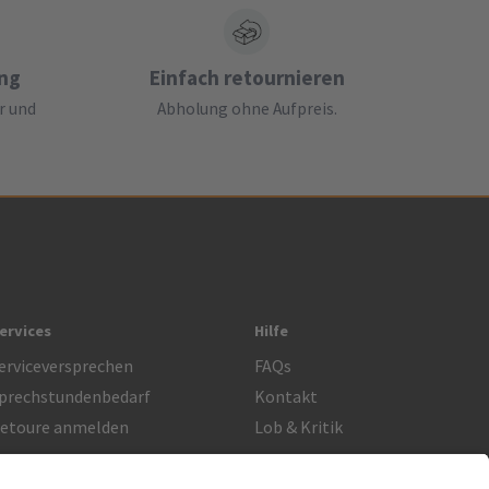
ung
Einfach retournieren
r und
Abholung ohne Aufpreis.
ervices
Hilfe
erviceversprechen
FAQs
prechstundenbedarf
Kontakt
etoure anmelden
Lob & Kritik
Rechtliches