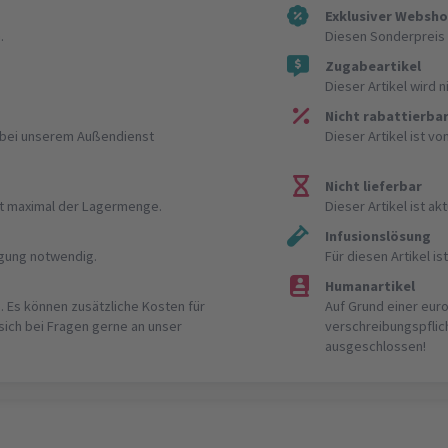
Exklusiver Websh
.
Diesen Sonderpreis 
Zugabeartikel
Dieser Artikel wird 
Nicht rabattierba
r bei unserem Außendienst
Dieser Artikel ist v
Nicht lieferbar
ist maximal der Lagermenge.
Dieser Artikel ist akt
Infusionslösung
igung notwendig.
Für diesen Artikel 
Humanartikel
. Es können zusätzliche Kosten für
Auf Grund einer eur
 sich bei Fragen gerne an unser
verschreibungspflic
ausgeschlossen!