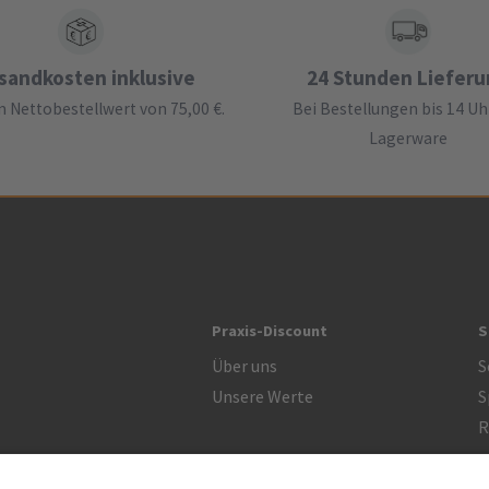
sandkosten inklusive
24 Stunden Liefer
 Nettobestellwert von 75,00 €.
Bei Bestellungen bis 14 Uh
Lagerware
Praxis-Discount
S
Über uns
S
Unsere Werte
S
R
Zertifikat