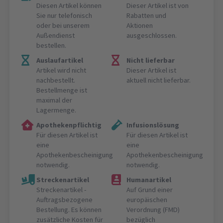
Diesen Artikel können
Dieser Artikel ist von
Sie nur telefonisch
Rabatten und
oder bei unserem
Aktionen
Außendienst
ausgeschlossen.
bestellen.
Auslaufartikel
Nicht lieferbar
Artikel wird nicht
Dieser Artikel ist
nachbestellt.
aktuell nicht lieferbar.
Bestellmenge ist
maximal der
Lagermenge.
Apothekenpflichtig
Infusionslösung
Für diesen Artikel ist
Für diesen Artikel ist
eine
eine
Apothekenbescheinigung
Apothekenbescheinigung
notwendig.
notwendig.
Streckenartikel
Humanartikel
Streckenartikel -
Auf Grund einer
Auftragsbezogene
europäischen
Bestellung. Es können
Verordnung (FMD)
zusätzliche Kosten für
bezüglich