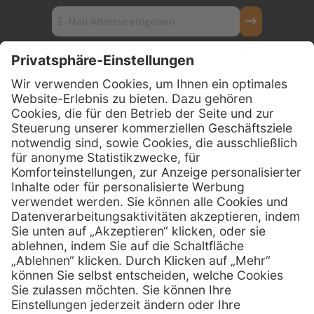
Kontakt
Firmensitz
PxD Praxis-Discount GmbH
Hans-Wunderlich-Straße 7
D-49078 Osnabrück
0800 - 600 66 30
Telefon:
0800 - 07 01 96
Telefon:
info @ praxis-discount.de
E-Mail:
Services
Hilfe
Serviceversprechen
FAQs
Sprechstundenbedarf
Kontakt