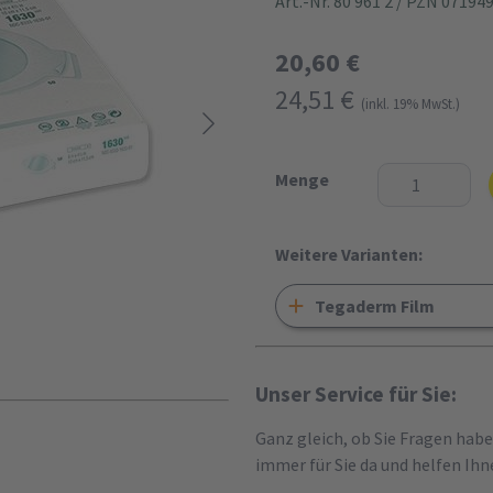
Art.-Nr. 80 961 2
/ PZN 07194
20,60 €
24,51 €
(inkl. 19% MwSt.)
Menge
Weitere Varianten:
Tegaderm Film
Unser Service für Sie:
Ganz gleich, ob Sie Fragen hab
immer für Sie da und helfen Ihn