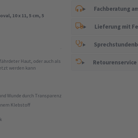
Fachberatung am
al, 10 x 11, 5 cm, 5
Lieferung mit F
Sprechstundenb
fährdeter Haut, oder auch als
Retourenservice
etzt werden kann
 und Wunde durch Transparenz
enem Klebstoff
ck