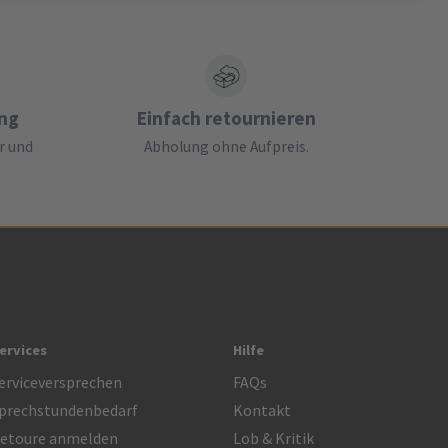
ung
Einfach retournieren
r und
Abholung ohne Aufpreis.
ervices
Hilfe
erviceversprechen
FAQs
prechstundenbedarf
Kontakt
etoure anmelden
Lob & Kritik