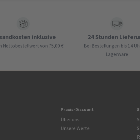
sandkosten inklusive
24 Stunden Liefer
 Nettobestellwert von 75,00 €.
Bei Bestellungen bis 14 Uh
Lagerware
Praxis-Discount
S
Über uns
S
Unsere Werte
S
R