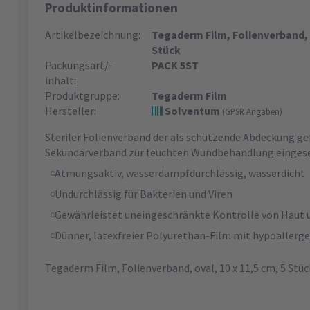
Produktinformationen
Artikelbezeichnung:
Tegaderm Film, Folienverband, ov
Stück
Packungsart/-
PACK 5ST
inhalt:
Produktgruppe:
Tegaderm Film
Hersteller:
Solventum
(GPSR Angaben)
Steriler Folienverband der als schützende Abdeckung ge
Sekundärverband zur feuchten Wundbehandlung einges
Atmungsaktiv, wasserdampfdurchlässig, wasserdicht
Undurchlässig für Bakterien und Viren
Gewährleistet uneingeschränkte Kontrolle von Haut
Dünner, latexfreier Polyurethan-Film mit hypoallerg
Tegaderm Film, Folienverband, oval, 10 x 11,5 cm, 5 Stü