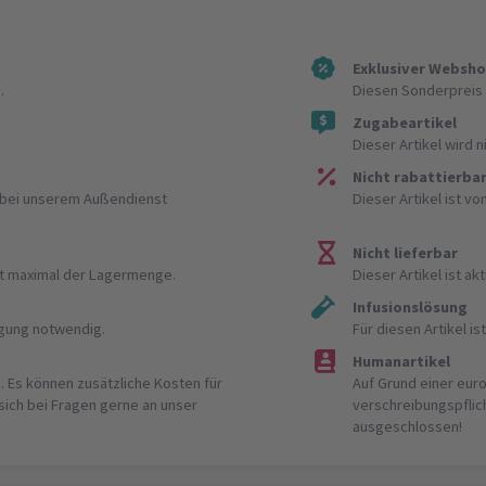
Exklusiver Websh
.
Diesen Sonderpreis 
Zugabeartikel
Dieser Artikel wird 
Nicht rabattierba
r bei unserem Außendienst
Dieser Artikel ist v
Nicht lieferbar
ist maximal der Lagermenge.
Dieser Artikel ist akt
Infusionslösung
igung notwendig.
Für diesen Artikel 
Humanartikel
. Es können zusätzliche Kosten für
Auf Grund einer eur
 sich bei Fragen gerne an unser
verschreibungspflic
ausgeschlossen!