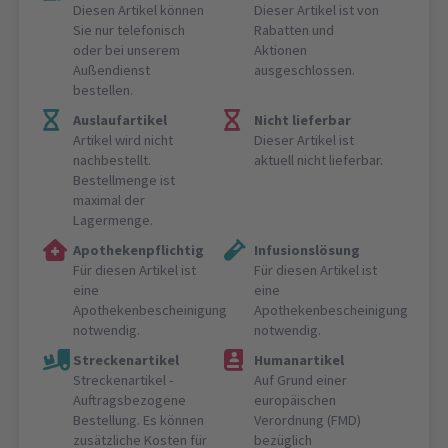
Diesen Artikel können
Dieser Artikel ist von
Sie nur telefonisch
Rabatten und
oder bei unserem
Aktionen
Außendienst
ausgeschlossen.
bestellen.
Auslaufartikel
Nicht lieferbar
Artikel wird nicht
Dieser Artikel ist
nachbestellt.
aktuell nicht lieferbar.
Bestellmenge ist
maximal der
Lagermenge.
Apothekenpflichtig
Infusionslösung
Für diesen Artikel ist
Für diesen Artikel ist
eine
eine
Apothekenbescheinigung
Apothekenbescheinigung
notwendig.
notwendig.
Streckenartikel
Humanartikel
Streckenartikel -
Auf Grund einer
Auftragsbezogene
europäischen
Bestellung. Es können
Verordnung (FMD)
zusätzliche Kosten für
bezüglich