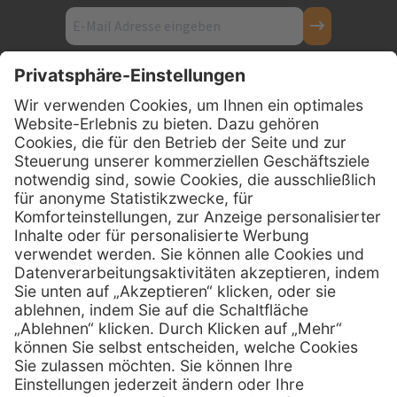
Kontakt
Firmensitz
PxD Praxis-Discount GmbH
Hans-Wunderlich-Straße 7
D-49078 Osnabrück
0800 - 600 66 30
Telefon:
0800 - 07 01 96
Telefon:
info @ praxis-discount.de
E-Mail:
Services
Hilfe
Serviceversprechen
FAQs
Sprechstundenbedarf
Kontakt