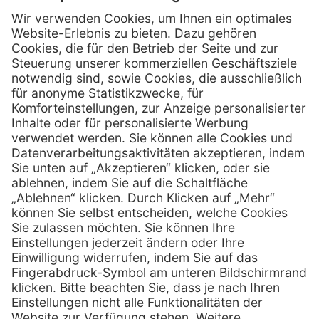
Firmensitz
PxD Praxis-Discount GmbH
Hans-Wunderlich-Straße 7
D-49078 Osnabrück
0800 - 600 66 30
Telefon:
0800 - 07 01 96
Telefon:
info @ praxis-discount.de
E-Mail:
Services
Hilfe
Serviceversprechen
FAQs
Sprechstundenbedarf
Kontakt
Retoure anmelden
Lob & Kritik
Zertifikat
Rechtliches
Impressum