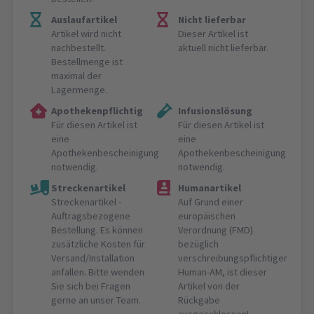
Auslaufartikel
Nicht lieferbar
Artikel wird nicht
Dieser Artikel ist
nachbestellt.
aktuell nicht lieferbar.
Bestellmenge ist
maximal der
Lagermenge.
Apothekenpflichtig
Infusionslösung
Für diesen Artikel ist
Für diesen Artikel ist
eine
eine
Apothekenbescheinigung
Apothekenbescheinigung
notwendig.
notwendig.
Streckenartikel
Humanartikel
Streckenartikel -
Auf Grund einer
Auftragsbezogene
europäischen
Bestellung. Es können
Verordnung (FMD)
zusätzliche Kosten für
bezüglich
Versand/Installation
verschreibungspflichtiger
anfallen. Bitte wenden
Human-AM, ist dieser
Sie sich bei Fragen
Artikel von der
gerne an unser Team.
Rückgabe
ausgeschlossen!