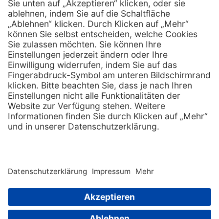
Services
Hilfe
Serviceversprechen
FAQs
Sprechstundenbedarf
Kontakt
Retoure anmelden
Lob & Kritik
Zertifikat
Rechtliches
Impressum
Datenschutz
AGB
Nachhaltigkeit
E-Rechnung
Copyright © 2026 PxD Praxis-Discount GmbH. All rights
reserved.
Wir beliefern ausschließlich Fachkreise. Ausgewiesene Preise
sind Nettopreise und verstehen sich zuzüglich der gesetzlichen