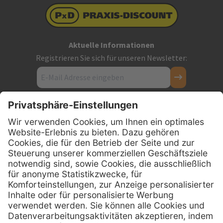
Aktuelle Informationen
Registrieren Sie sich für unseren Newsletter:
Kontakt
Firmensitz
PxD Praxis-Discount GmbH
Hans-Wunderlich-Straße 7
D-49078 Osnabrück
0800 - 600 66 30
Telefon:
0800 - 07 01 96
Telefon:
info @ praxis-discount.de
E-Mail: