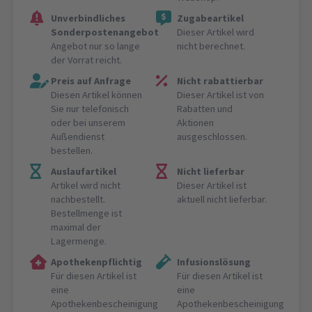
Unverbindliches
Zugabeartikel
Sonderpostenangebot
Dieser Artikel wird
Angebot nur so lange
nicht berechnet.
der Vorrat reicht.
Preis auf Anfrage
Nicht rabattierbar
Diesen Artikel können
Dieser Artikel ist von
Sie nur telefonisch
Rabatten und
oder bei unserem
Aktionen
Außendienst
ausgeschlossen.
bestellen.
Auslaufartikel
Nicht lieferbar
Artikel wird nicht
Dieser Artikel ist
nachbestellt.
aktuell nicht lieferbar.
Bestellmenge ist
maximal der
Lagermenge.
Apothekenpflichtig
Infusionslösung
Für diesen Artikel ist
Für diesen Artikel ist
eine
eine
Apothekenbescheinigung
Apothekenbescheinigung