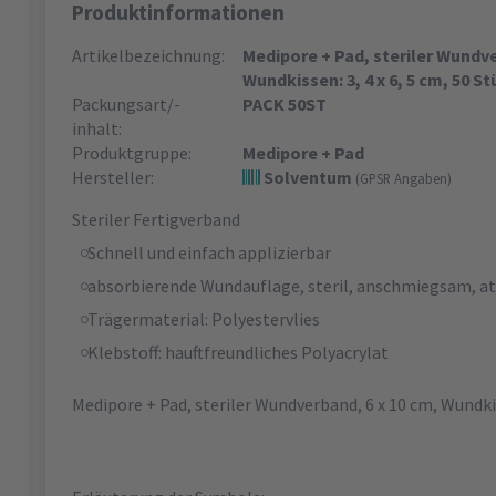
Produktinformationen
Artikelbezeichnung:
Medipore + Pad, steriler Wundve
Wundkissen: 3, 4 x 6, 5 cm, 50 St
Packungsart/-
PACK 50ST
inhalt:
Produktgruppe:
Medipore + Pad
Hersteller:
Solventum
(GPSR Angaben)
Steriler Fertigverband
Schnell und einfach applizierbar
absorbierende Wundauflage, steril, anschmiegsam, a
Trägermaterial: Polyestervlies
Klebstoff: hauftfreundliches Polyacrylat
Medipore + Pad, steriler Wundverband, 6 x 10 cm, Wundkis