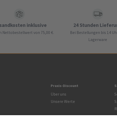
sandkosten inklusive
24 Stunden Liefer
 Nettobestellwert von 75,00 €.
Bei Bestellungen bis 14 Uh
Lagerware
Praxis-Discount
S
Über uns
S
Unsere Werte
S
R