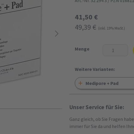
Art.-Nr. 32 294 3
/ PZN 01681
41,50 €
49,39 €
(inkl. 19% MwSt.)
Menge
Weitere Varianten:
Medipore + Pad
Unser Service für Sie:
Ganz gleich, ob Sie Fragen hab
immer für Sie da und helfen Ihn