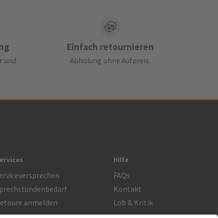
ung
Einfach retournieren
r und
Abholung ohne Aufpreis.
ervices
Hilfe
erviceversprechen
FAQs
prechstundenbedarf
Kontakt
etoure anmelden
Lob & Kritik