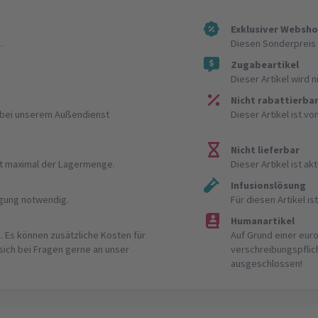
Exklusiver Websh
.
Diesen Sonderpreis 
Zugabeartikel
Dieser Artikel wird 
Nicht rabattierba
r bei unserem Außendienst
Dieser Artikel ist v
Nicht lieferbar
ist maximal der Lagermenge.
Dieser Artikel ist akt
Infusionslösung
igung notwendig.
Für diesen Artikel 
Humanartikel
. Es können zusätzliche Kosten für
Auf Grund einer eur
 sich bei Fragen gerne an unser
verschreibungspflic
ausgeschlossen!