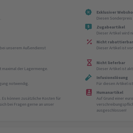
Exklusiver Websh
.
Diesen Sonderpreis 
Zugabeartikel
Dieser Artikel wird 
Nicht rabattierba
r bei unserem Außendienst
Dieser Artikel ist v
Nicht lieferbar
ist maximal der Lagermenge.
Dieser Artikel ist akt
Infusionslösung
igung notwendig.
Für diesen Artikel 
Humanartikel
. Es können zusätzliche Kosten für
Auf Grund einer eur
 sich bei Fragen gerne an unser
verschreibungspflic
ausgeschlossen!