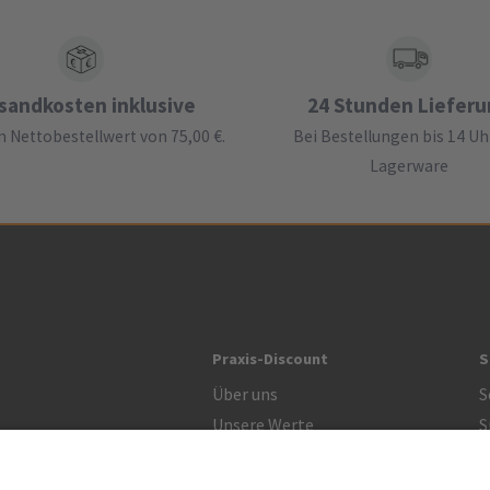
sandkosten inklusive
24 Stunden Liefer
 Nettobestellwert von 75,00 €.
Bei Bestellungen bis 14 Uh
Lagerware
Praxis-Discount
S
Über uns
S
Unsere Werte
S
R