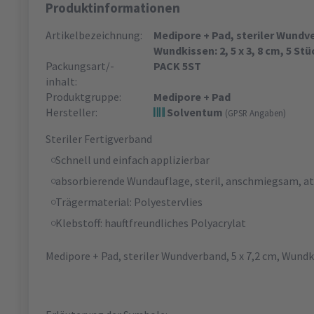
Produktinformationen
Artikelbezeichnung:
Medipore + Pad, steriler Wundver
Wundkissen: 2, 5 x 3, 8 cm, 5 Stü
Packungsart/-
PACK 5ST
inhalt:
Produktgruppe:
Medipore + Pad
Hersteller:
Solventum
(GPSR Angaben)
Steriler Fertigverband
Schnell und einfach applizierbar
absorbierende Wundauflage, steril, anschmiegsam, a
Trägermaterial: Polyestervlies
Klebstoff: hauftfreundliches Polyacrylat
Medipore + Pad, steriler Wundverband, 5 x 7,2 cm, Wundki