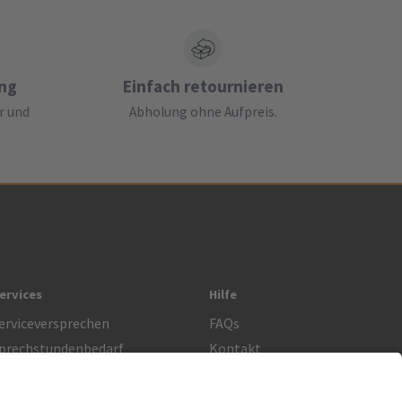
ung
Einfach retournieren
r und
Abholung ohne Aufpreis.
ervices
Hilfe
erviceversprechen
FAQs
prechstundenbedarf
Kontakt
etoure anmelden
Lob & Kritik