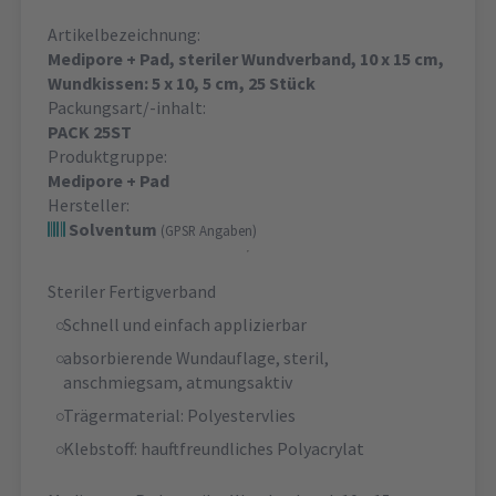
Artikelbezeichnung:
Medipore + Pad, steriler Wundverband, 10 x 15 cm,
Wundkissen: 5 x 10, 5 cm, 25 Stück
Packungsart/-inhalt:
PACK 25ST
Produktgruppe:
Medipore + Pad
Hersteller:
Solventum
(GPSR Angaben)
Steriler Fertigverband
Schnell und einfach applizierbar
absorbierende Wundauflage, steril,
anschmiegsam, atmungsaktiv
Trägermaterial: Polyestervlies
Klebstoff: hauftfreundliches Polyacrylat