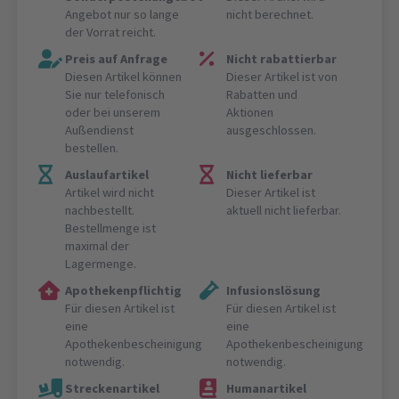
Angebot nur so lange
nicht berechnet.
der Vorrat reicht.
Preis auf Anfrage
Nicht rabattierbar
Diesen Artikel können
Dieser Artikel ist von
Sie nur telefonisch
Rabatten und
oder bei unserem
Aktionen
Außendienst
ausgeschlossen.
bestellen.
Auslaufartikel
Nicht lieferbar
Artikel wird nicht
Dieser Artikel ist
nachbestellt.
aktuell nicht lieferbar.
Bestellmenge ist
maximal der
Lagermenge.
Apothekenpflichtig
Infusionslösung
Für diesen Artikel ist
Für diesen Artikel ist
eine
eine
Apothekenbescheinigung
Apothekenbescheinigung
notwendig.
notwendig.
Streckenartikel
Humanartikel