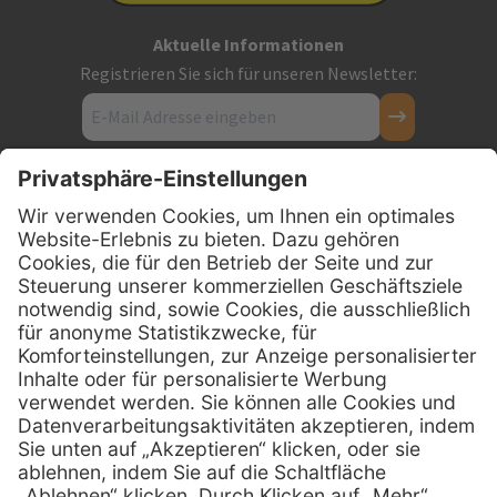
Aktuelle Informationen
Registrieren Sie sich für unseren Newsletter:
Kontakt
Firmensitz
PxD Praxis-Discount GmbH
Hans-Wunderlich-Straße 7
D-49078 Osnabrück
0800 - 600 66 30
Telefon:
0800 - 07 01 96
Telefon:
info @ praxis-discount.de
E-Mail:
Services
Hilfe