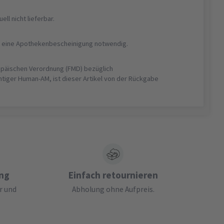
uell nicht lieferbar.
ist eine Apothekenbescheinigung notwendig.
opäischen Verordnung (FMD) bezüglich
htiger Human-AM, ist dieser Artikel von der Rückgabe
ung
Einfach retournieren
r und
Abholung ohne Aufpreis.