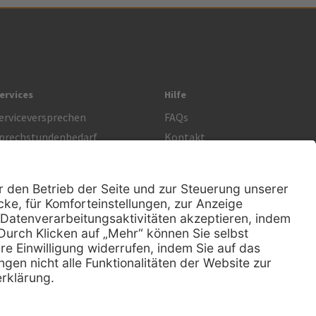
ervices
Hilfe
erviceversprechen
FAQs
prechstundenbedarf
Kontakt
etoure anmelden
Lob & Kritik
Rechtliches
Impressum
Datenschutz
AGB
Nachhaltigkeit
E-Rechnung