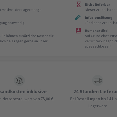
Nicht lieferbar
ist maximal der Lagermenge.
Dieser Artikel ist akt
Infusionslösung
igung notwendig.
Für diesen Artikel 
Humanartikel
. Es können zusätzliche Kosten für
Auf Grund einer eur
 sich bei Fragen gerne an unser
verschreibungspflic
ausgeschlossen!
sandkosten inklusive
24 Stunden Liefer
 Nettobestellwert von 75,00 €.
Bei Bestellungen bis 14 Uh
Lagerware