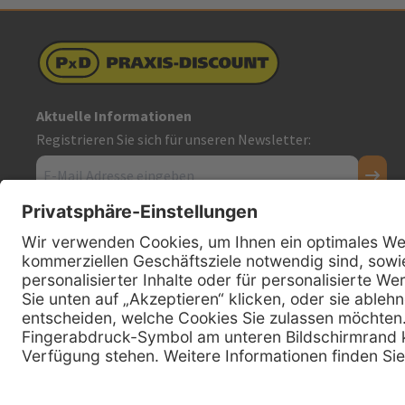
Aktuelle Informationen
Registrieren Sie sich für unseren Newsletter:
Kontakt
Firmensitz
PxD Praxis-Discount GmbH
Hans-Wunderlich-Straße 7
D-49078 Osnabrück
0800 - 600 66 30
Telefon:
0800 - 07 01 96
Telefon: