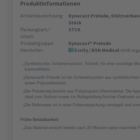
Produktinformationen
Artikelbezeichnung:
Dynacast Prelude, Stützverband, 
Stück
Packungsart/-
STCK
inhalt:
Produktgruppe:
Dynacast® Prelude
Hersteller:
Essity / BSN Medical
(GPSR Anga
Synthetisches Schienensystem. Schnell, für eine vorzeitige Mobi
kosteneffektiv
Dynacast® Prelude ist ein Schienensystem aus synthetischem F
einem Polyurethanharz
Die Polsterung besteht aus Polypropylen-Vliesmaterial. Die App
ideal zum Stützen sowie zur Ruhigstellung frischer Frakturen u
Die Rollenware ist in einer Folienverpackung versiegelt und somi
Frühe Belastbarkeit:
Das Material erreicht bereits nach 20 Minuten seine maximale F