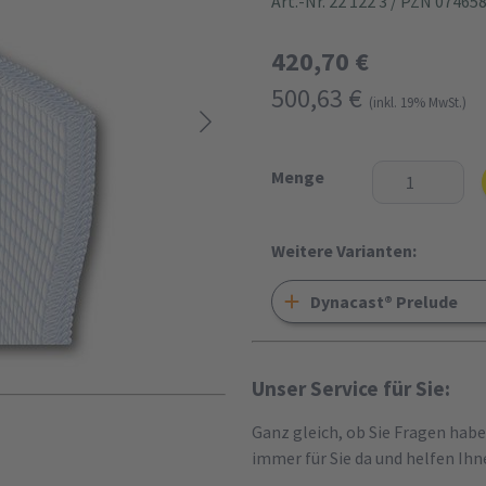
Art.-Nr. 22 122 3
/ PZN 07465
420,70 €
500,63 €
(inkl. 19% MwSt.)
Menge
Weitere Varianten:
Dynacast® Prelude
Unser Service für Sie:
Ganz gleich, ob Sie Fragen hab
immer für Sie da und helfen Ihn