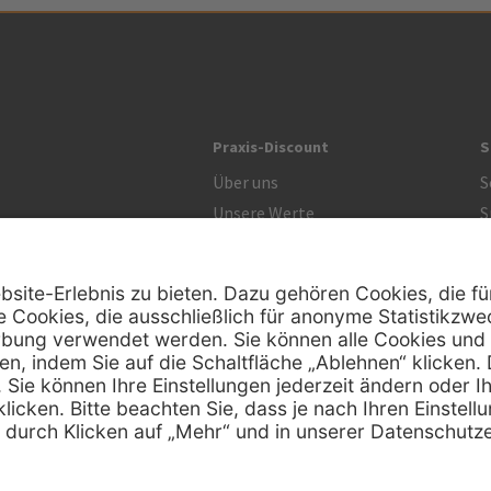
Praxis-Discount
S
Über uns
S
Unsere Werte
S
R
Zertifikat