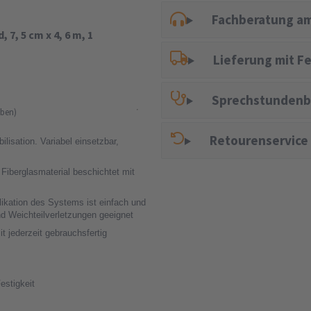
Fachberatung am
7, 5 cm x 4, 6 m, 1
Lieferung mit F
Sprechstundenb
ben)
Retourenservice
lisation. Variabel einsetzbar,
iberglasmaterial beschichtet mit
likation des Systems ist einfach und
nd Weichteilverletzungen geeignet
t jederzeit gebrauchsfertig
estigkeit