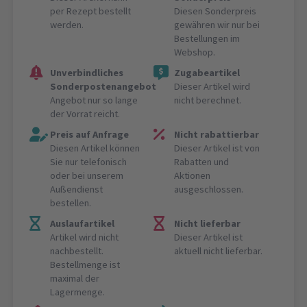
per Rezept bestellt
Diesen Sonderpreis
werden.
gewähren wir nur bei
Bestellungen im
Webshop.
Unverbindliches
Zugabeartikel
Sonderpostenangebot
Dieser Artikel wird
Angebot nur so lange
nicht berechnet.
der Vorrat reicht.
Preis auf Anfrage
Nicht rabattierbar
Diesen Artikel können
Dieser Artikel ist von
Sie nur telefonisch
Rabatten und
oder bei unserem
Aktionen
Außendienst
ausgeschlossen.
bestellen.
Auslaufartikel
Nicht lieferbar
Artikel wird nicht
Dieser Artikel ist
nachbestellt.
aktuell nicht lieferbar.
Bestellmenge ist
maximal der
Lagermenge.