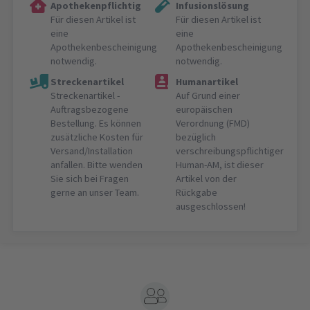
Apothekenpflichtig
Infusionslösung
Für diesen Artikel ist
Für diesen Artikel ist
eine
eine
Apothekenbescheinigung
Apothekenbescheinigung
notwendig.
notwendig.
Streckenartikel
Humanartikel
Streckenartikel -
Auf Grund einer
Auftragsbezogene
europäischen
Bestellung. Es können
Verordnung (FMD)
zusätzliche Kosten für
bezüglich
Versand/Installation
verschreibungspflichtiger
anfallen. Bitte wenden
Human-AM, ist dieser
Sie sich bei Fragen
Artikel von der
gerne an unser Team.
Rückgabe
ausgeschlossen!