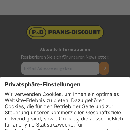
Aktuelle Informationen
Registrieren Sie sich für unseren Newsletter:
Kontakt
Firmensitz
PxD Praxis-Discount GmbH
Hans-Wunderlich-Straße 7
D-49078 Osnabrück
0800 - 600 66 30
Telefon: