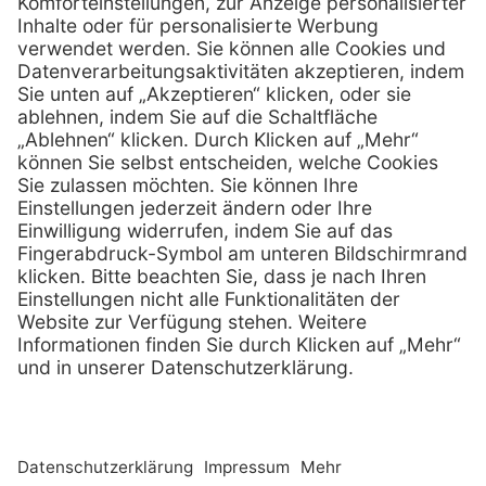
0800 - 07 01 96
Telefon:
info @ praxis-discount.de
E-Mail:
Services
Hilfe
Serviceversprechen
FAQs
Sprechstundenbedarf
Kontakt
Retoure anmelden
Lob & Kritik
Zertifikat
Rechtliches
Impressum
Datenschutz
AGB
Nachhaltigkeit
E-Rechnung