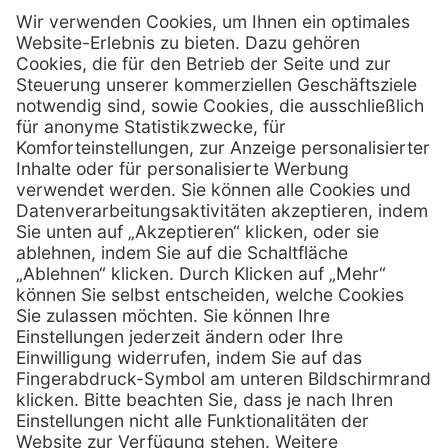
Firmensitz
PxD Praxis-Discount GmbH
Hans-Wunderlich-Straße 7
D-49078 Osnabrück
0800 - 600 66 30
Telefon:
0800 - 07 01 96
Telefon:
info @ praxis-discount.de
E-Mail:
Services
Hilfe
Serviceversprechen
FAQs
Sprechstundenbedarf
Kontakt
Retoure anmelden
Lob & Kritik
Zertifikat
Rechtliches
Impressum