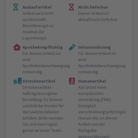
Auslaufartikel
Nicht lieferbar
Artikel wird nicht
Dieser Artikel ist
nachbestellt.
aktuell nicht lieferbar.
Bestellmenge ist
maximal der
Lagermenge.
Apothekenpflichtig
Infusionslösung
Für diesen Artikel ist
Für diesen Artikel ist
eine
eine
Apothekenbescheinigung
Apothekenbescheinigung
notwendig.
notwendig.
Streckenartikel
Humanartikel
Streckenartikel -
Auf Grund einer
Auftragsbezogene
europäischen
Bestellung. Es können
Verordnung (FMD)
zusätzliche Kosten für
bezüglich
Versand/Installation
verschreibungspflichtiger
anfallen. Bitte wenden
Human-AM, ist dieser
Sie sich bei Fragen
Artikel von der
gerne an unser Team.
Rückgabe
ausgeschlossen!