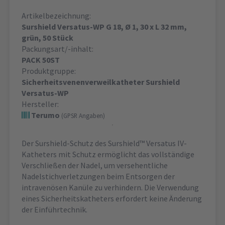
Artikelbezeichnung:
Surshield Versatus-WP G 18, Ø 1, 30 x L 32 mm,
grün, 50 Stück
Packungsart/-inhalt:
PACK 50ST
Produktgruppe:
Sicherheitsvenenverweilkatheter Surshield
Versatus-WP
Hersteller:
Terumo
(GPSR Angaben)
Der Surshield-Schutz des Surshield™ Versatus IV-
Katheters mit Schutz ermöglicht das vollständige
Verschließen der Nadel, um versehentliche
Nadelstichverletzungen beim Entsorgen der
intravenösen Kanüle zu verhindern. Die Verwendung
eines Sicherheitskatheters erfordert keine Änderung
der Einführtechnik.