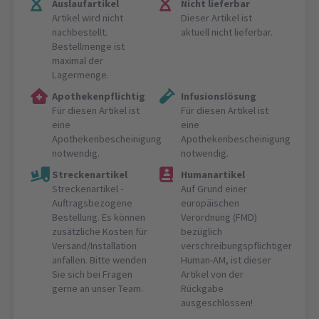
Auslaufartikel
Nicht lieferbar
Artikel wird nicht
Dieser Artikel ist
nachbestellt.
aktuell nicht lieferbar.
Bestellmenge ist
maximal der
Lagermenge.
Apothekenpflichtig
Infusionslösung
Für diesen Artikel ist
Für diesen Artikel ist
eine
eine
Apothekenbescheinigung
Apothekenbescheinigung
notwendig.
notwendig.
Streckenartikel
Humanartikel
Streckenartikel -
Auf Grund einer
Auftragsbezogene
europäischen
Bestellung. Es können
Verordnung (FMD)
zusätzliche Kosten für
bezüglich
Versand/Installation
verschreibungspflichtiger
anfallen. Bitte wenden
Human-AM, ist dieser
Sie sich bei Fragen
Artikel von der
gerne an unser Team.
Rückgabe
ausgeschlossen!