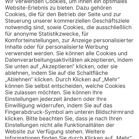
Firmensitz
PxD Praxis-Discount GmbH
Hans-Wunderlich-Straße 7
D-49078 Osnabrück
0800 - 600 66 30
Telefon:
0800 - 07 01 96
Telefon:
info @ praxis-discount.de
E-Mail:
Services
Hilfe
Serviceversprechen
FAQs
Sprechstundenbedarf
Kontakt
Retoure anmelden
Lob & Kritik
Zertifikat
Rechtliches
Impressum
Datenschutz